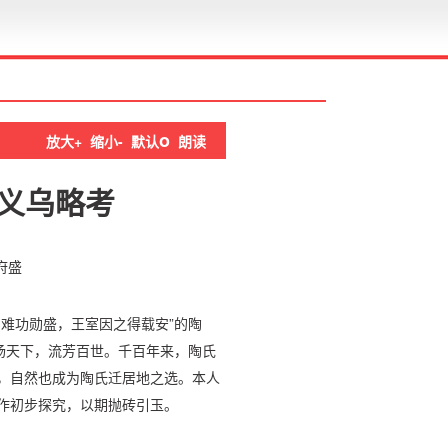
o
放大+
缩小-
默认
朗读
义乌略考
府盛
难功勋盛，王室因之得载安”的陶
扬天下，流芳百世。千百年来，陶氏
，自然也成为陶氏迁居地之选。本人
作初步探究，以期抛砖引玉。