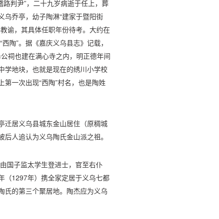
会稽路判尹”，二十九岁病逝于任上，葬
义乌乔亭，幼子陶淋“建家于暨阳街
儒学教谕，其具体任职年份待考。大约在
“西陶”。据《嘉庆义乌县志》记载，
宗泽公祠也建在满心寺之内，明正德年间
中学地块，也就是现在的绣川小学校
第一次出现“西陶”村名，也是陶姓
乔亭迁居义乌县城东金山居住（原稠城
被后人追认为义乌陶氏金山派之祖。
）由国子监太学生登进士，官至右仆
（1297年）携全家定居于义乌七都
陶氏的第三个聚居地。陶杰应为义乌