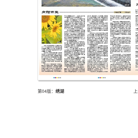
第04版：
绣湖
上