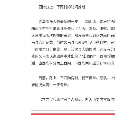
西陶分上、下两村的时间推断
义乌陶氏人数最多的一支——越山派，定居的西
陶两个村呢？笔者详细查阅了万历、崇祯、康熙、乾
义乌陶氏历次修撰的宗谱，都没有查阅到这方面的确切
乌县志》记载，当时义乌县七都龙祈乡下辖各村，只记
下西陶之分，由此可见，该次县志编修时，还没有分成
修的义乌陶氏宗谱序中才出现了“上西陶”“下西陶”
测，由西陶村分为上西陶、下西陶两村应该在1802年至
目前，除上、下西陶两村，我市佛堂、苏溪、上
居情况尚需进一步考证。
（本文仅代表作者个人观点，所涉历史内容仅供