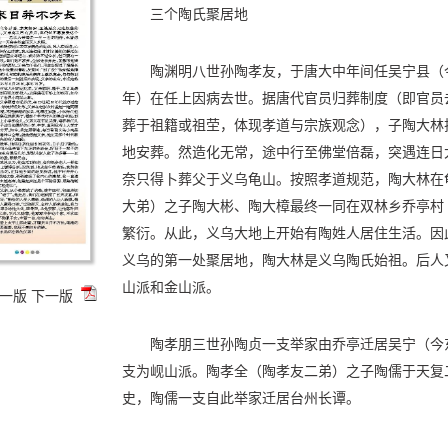
三个陶氏聚居地
陶渊明八世孙陶孝友，于唐大中年间任吴宁县（今
年）在任上因病去世。据唐代官员归葬制度（即官员
葬于祖籍或祖茔，体现孝道与宗族观念），子陶大林
地安葬。然造化无常，途中行至佛堂倍磊，突遇连日
奈只得卜葬父于义乌龟山。按照孝道规范，陶大林在
大弟）之子陶大彬、陶大樟最终一同在双林乡乔亭村
繁衍。从此，义乌大地上开始有陶姓人居住生活。因
义乌的第一处聚居地，陶大林是义乌陶氏始祖。后人
山派和金山派。
一版
下一版
陶孝朋三世孙陶贞一支举家由乔亭迁居吴宁（今
支为岘山派。陶孝全（陶孝友二弟）之子陶儒于天复二
史，陶儒一支自此举家迁居台州长谭。