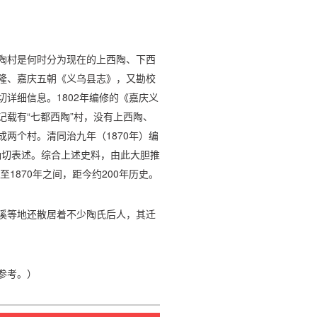
陶村是何时分为现在的上西陶、下西
隆、嘉庆五朝《义乌县志》，又勘校
详细信息。1802年编修的《嘉庆义
载有“七都西陶”村，没有上西陶、
两个村。清同治九年（1870年）编
的确切表述。综合上述史料，由此大胆推
1870年之间，距今约200年历史。
溪等地还散居着不少陶氏后人，其迁
参考。）