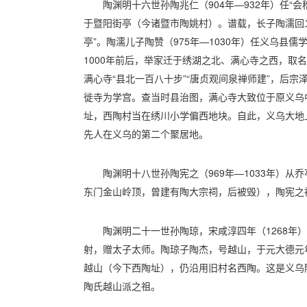
陶渊明十六世孙陶兆仁（904年—932年）任“
于暨阳街亭（今诸暨市陶姚村）。谱载，长子陶濡回
亭”。陶濡儿子陶赞（975年—1030年）任义乌县
1000年前后，举家迁于绣湖之北、满心寺之西，取名
满心寺“县北一百八十步”“唐贞观间泉禅师建”，后
徙寺为学宫。查当时县治图，满心寺大致位于原义乌
址，西陶村当在绣川小学偏西地块。自此，义乌大地上
先人在义乌的第二个聚居地。
陶渊明十八世孙陶宪之（969年—1033年）从
东门金山岭顶，曾建有陶大宗祠，后被毁），陶宪之
陶渊明二十一世孙陶琼，宋咸淳四年（1268年
射，赠太子太师。陶琼子陶杰，号越山，于元大德元年
越山（今下西陶址），仍沿用旧村名西陶。这是义乌
陶氏越山派之祖。