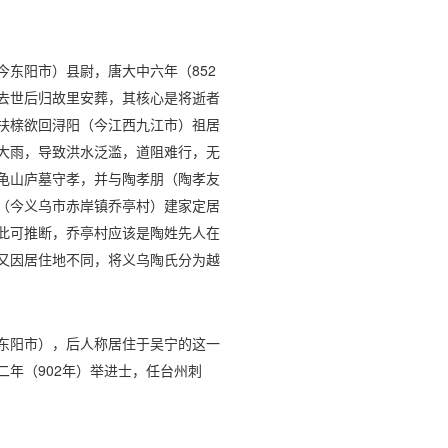
东阳市）县尉，唐大中六年（852
去世后归故里安葬，其核心是将逝者
扶榇欲回浔阳（今江西九江市）祖居
大雨，导致洪水泛滥，道阻难行，无
龟山庐墓守孝，并与陶孝朋（陶孝友
（今义乌市赤岸镇乔亭村）建家定居
此可推断，乔亭村应该是陶姓先人在
又因居住地不同，将义乌陶氏分为越
东阳市），后人称居住于吴宁的这一
年（902年）举进士，任台州刺